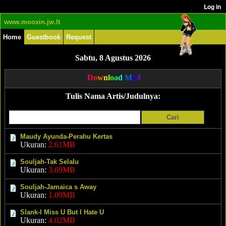
www.mooxin.jw.lt
Home
Guestbook
Request
Sabtu, 8 Agustus 2026
D
o
w
n
l
o
a
d
M
p
3
Tulis Nama Artis/Judulnya:
Maudy Ayunda-Perahu Kertas
Ukuran:
2.61MB
Souljah-Tak Selalu
Ukuran:
3.69MB
Souljah-Jamaica s Away
Ukuran:
1.09MB
Slank-I Miss U But I Hate U
Ukuran:
4.02MB